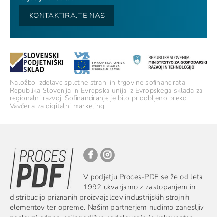
KONTAKTIRAJTE NAS
Naložbo izdelave spletne strani in trgovine sofinancirata
Republika Slovenija in Evropska unija iz Evropskega sklada za
regionalni razvoj. Sofinanciranje je bilo pridobljeno preko
Vavčerja za digitalni marketing.
V podjetju Proces-PDF se že od leta
1992 ukvarjamo z zastopanjem in
distribucijo priznanih proizvajalcev industrijskih strojnih
elementov ter opreme. Našim partnerjem nudimo zanesljiv