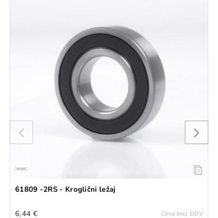
61809 -2RS - Kroglični ležaj
6,44 €
Cena brez DDV