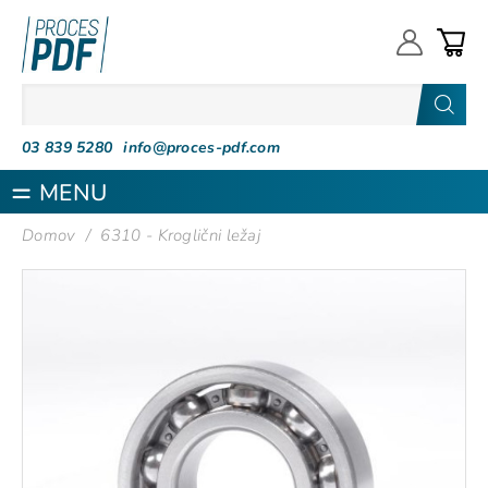
Proces PDF
03 839 5280
info@proces-pdf.com
MENU
Domov
/
6310 - Kroglični ležaj