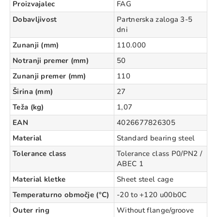
Proizvajalec
FAG
Dobavljivost
Partnerska zaloga 3-5
dni
Zunanji (mm)
110.000
Notranji premer (mm)
50
Zunanji premer (mm)
110
Širina (mm)
27
Teža (kg)
1,07
EAN
4026677826305
Material
Standard bearing steel
Tolerance class
Tolerance class P0/PN2 /
ABEC 1
Material kletke
Sheet steel cage
Temperaturno območje (°C)
-20 to +120 u00b0C
Outer ring
Without flange/groove