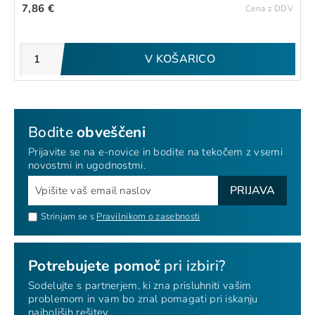
7,86 €
Cena z DDV
V KOŠARICO
Bodite
obveščeni
Prijavite se na e-novice in bodite na tekočem z vsemi
novostmi in ugodnostmi.
PRIJAVA
Strinjam se s
Pravilnikom o zasebnosti
Potrebujete pomoč
pri izbiri?
Sodelujte s partnerjem, ki zna prisluhniti vašim
problemom in vam bo znal pomagati pri iskanju
najboljših rešitev.