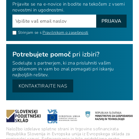
Prijavite se na e-novice in bodite na tekočem z vsemi
novostmi in ugodnostmi.
PRIJAVA
Strinjam se s
Pravilnikom o zasebnosti
Potrebujete pomoč
pri izbiri?
Sodelujte s partnerjem, ki zna prisluhniti vašim
problemom in vam bo znal pomagati pri iskanju
najboljših rešitev.
KONTAKTIRAJTE NAS
Naložbo izdelave spletne strani in trgovine sofinancirata
Republika Slovenija in Evropska unija iz Evropskega sklada za
regionalni razvoj. Sofinanciranje je bilo pridobljeno preko