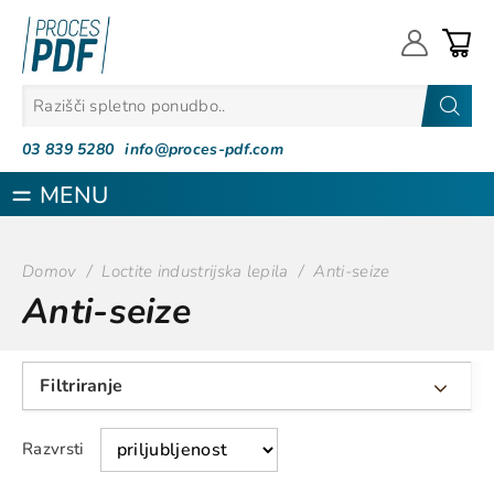
Proces PDF
03 839 5280
info@proces-pdf.com
MENU
Domov
/
Loctite industrijska lepila
/
Anti-seize
Anti-seize
Filtriranje
Razvrsti