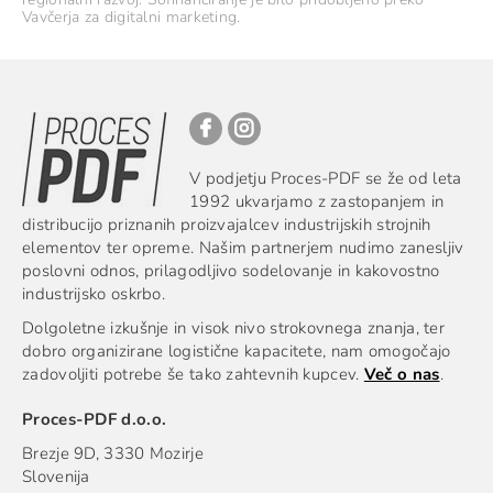
Vavčerja za digitalni marketing.
V podjetju Proces-PDF se že od leta
1992 ukvarjamo z zastopanjem in
distribucijo priznanih proizvajalcev industrijskih strojnih
elementov ter opreme. Našim partnerjem nudimo zanesljiv
poslovni odnos, prilagodljivo sodelovanje in kakovostno
industrijsko oskrbo.
Dolgoletne izkušnje in visok nivo strokovnega znanja, ter
dobro organizirane logistične kapacitete, nam omogočajo
zadovoljiti potrebe še tako zahtevnih kupcev.
Več o nas
.
Proces
-PDF d.o.o.
Brezje 9D, 3330 Mozirje
Slovenija