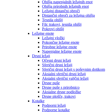
Ohišja napenjalnih ležajnih enot
Ohišja prirobnih ležajnih enot
Ležajni distančni obroči
Distančni obroči za ležajna ohišja
Tesnila ohišij
Filc trakovi, tesnila ohišij
Pokrovi ohišij
Ležajne enote
Ležajni vložki
Pokončne ležajne enote
Prirobne ležajne enote
Napenjalne ležajne enote
Drsni ležaji
Očesni drsni ležaji
Sferični drsni ležaji
Sferični drsni ležaji s poševnim dotikom
Aksialni sferični drsni ležaji
Aksialni sferični valjčni ležaji
Drsne puše
Drsne puše s prirobnico
Aksialne drsne podložke
Drsne plošče, trakovi
Kotalke
Podporni ležaji
Podporne kotalke