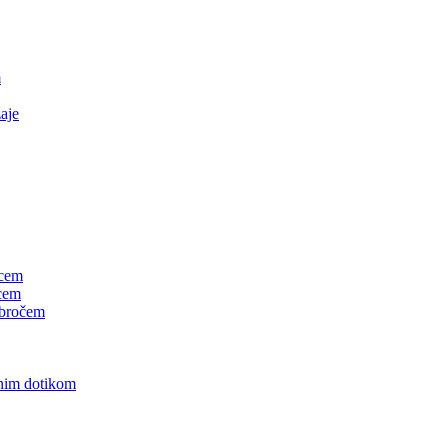
m
aje
ncem
ncem
 obročem
vnim dotikom