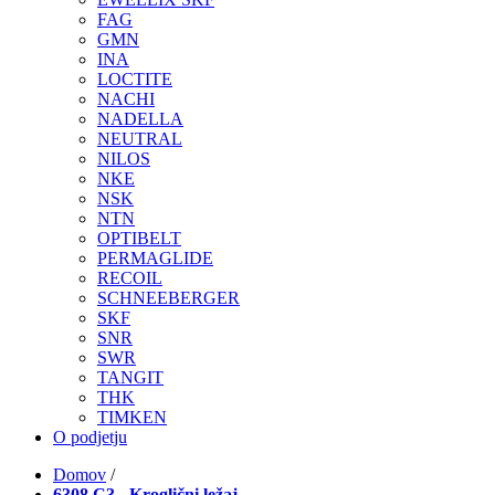
FAG
GMN
INA
LOCTITE
NACHI
NADELLA
NEUTRAL
NILOS
NKE
NSK
NTN
OPTIBELT
PERMAGLIDE
RECOIL
SCHNEEBERGER
SKF
SNR
SWR
TANGIT
THK
TIMKEN
O podjetju
Domov
/
6308 C3 - Kroglični ležaj