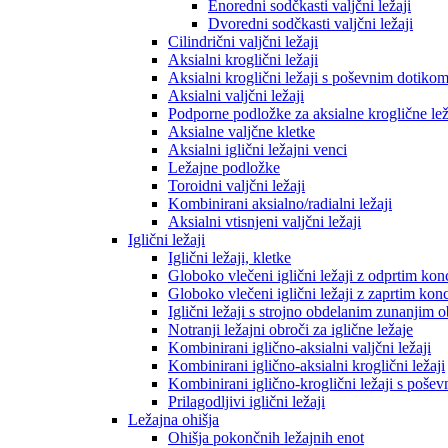
Enoredni sodčkasti valjčni ležaji
Dvoredni sodčkasti valjčni ležaji
Cilindrični valjčni ležaji
Aksialni kroglični ležaji
Aksialni kroglični ležaji s poševnim dotiko
Aksialni valjčni ležaji
Podporne podložke za aksialne kroglične lež
Aksialne valjčne kletke
Aksialni iglični ležajni venci
Ležajne podložke
Toroidni valjčni ležaji
Kombinirani aksialno/radialni ležaji
Aksialni vtisnjeni valjčni ležaji
Iglični ležaji
Iglični ležaji, kletke
Globoko vlečeni iglični ležaji z odprtim ko
Globoko vlečeni iglični ležaji z zaprtim ko
Iglični ležaji s strojno obdelanim zunanjim
Notranji ležajni obroči za iglične ležaje
Kombinirani iglično-aksialni valjčni ležaji
Kombinirani iglično-aksialni kroglični ležaji
Kombinirani iglično-kroglični ležaji s poše
Prilagodljivi iglični ležaji
Ležajna ohišja
Ohišja pokončnih ležajnih enot