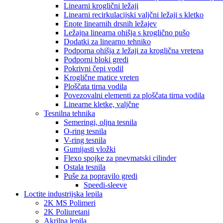
Linearni kroglični ležaji
Linearni recirkulacijski valjčni ležaji s kletko
Enote linearnih drsnih ležajev
Ležajna linearna ohišja s kroglično pušo
Dodatki za linearno tehniko
Podporna ohišja z ležaji za kroglična vretena
Podporni bloki gredi
Pokrivni čepi vodil
Kroglične matice vreten
Ploščata tirna vodila
Povezovalni elementi za ploščata tirna vodila
Linearne kletke, valjčne
Tesnilna tehnika
Semeringi, oljna tesnila
O-ring tesnila
V-ring tesnila
Gumijasti vložki
Flexo spojke za pnevmatski cilinder
Ostala tesnila
Puše za popravilo gredi
Speedi-sleeve
Loctite industrijska lepila
2K MS Polimeri
2K Poliuretani
Akrilna lepila