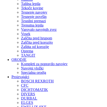
Talilna lepila
Tekoče kovine
Tesnenje navojev
Tesnenje površin
Tesnilni premazi
Trenutna lepila
Varovalo navojnih zvez
Vosek
Zaščita pred hrupom
Zaščita pred korozijo
Zaštita od korozije
Oprema
TANGIT
ORODJE
Kompleti za popravilo navojev
Navojni vložki
Specialna orodja
Proizvajalci
BOSCH REXROTH
CFC
DICHTOMATIK
DIVERS
DURBAL
ELGES
EWELLIX SKF