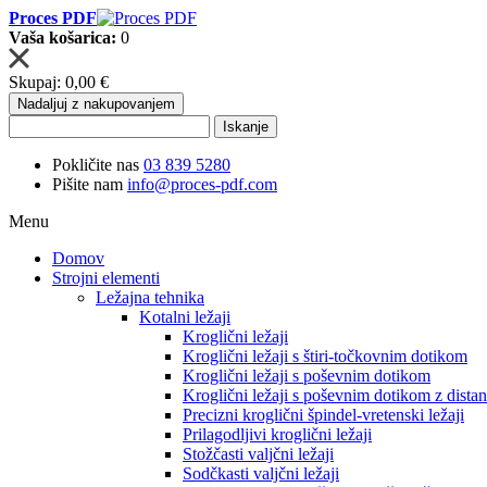
Proces PDF
Vaša košarica:
0
Skupaj:
0,00 €
Nadaljuj z nakupovanjem
Iskanje
Pokličite nas
03 839 5280
Pišite nam
info@proces-pdf.com
Menu
Domov
Strojni elementi
Ležajna tehnika
Kotalni ležaji
Kroglični ležaji
Kroglični ležaji s štiri-točkovnim dotikom
Kroglični ležaji s poševnim dotikom
Kroglični ležaji s poševnim dotikom z dista
Precizni kroglični špindel-vretenski ležaji
Prilagodljivi kroglični ležaji
Stožčasti valjčni ležaji
Sodčkasti valjčni ležaji