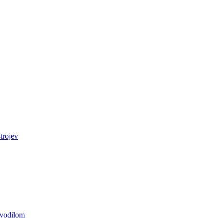
trojev
z vodilom