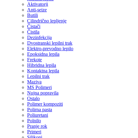
Aktivatorji
Anti-seize
Butili
Cilindrično lepljenje
Čistači
Čistila
Dezinfekcija
Dvostranski lepilni trak
Elektro-prevodno lepilo
Epoksidna lepila
Frekote
Hibridna lepila
Kontaktna lepila
Lepilni trak
Maziva
MS Polimeri
Nujna popravila
Ostalo
Polimer kompoziti
Polirna pasta
Poliuretani
Polnilo
Pranje rok
Primeri
Silikoni