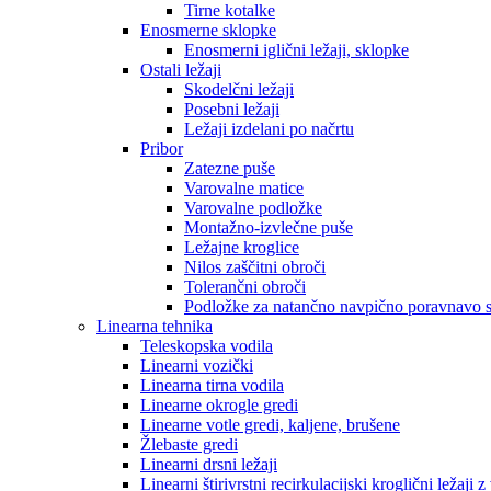
Tirne kotalke
Enosmerne sklopke
Enosmerni iglični ležaji, sklopke
Ostali ležaji
Skodelčni ležaji
Posebni ležaji
Ležaji izdelani po načrtu
Pribor
Zatezne puše
Varovalne matice
Varovalne podložke
Montažno-izvlečne puše
Ležajne kroglice
Nilos zaščitni obroči
Tolerančni obroči
Podložke za natančno navpično poravnavo s
Linearna tehnika
Teleskopska vodila
Linearni vozički
Linearna tirna vodila
Linearne okrogle gredi
Linearne votle gredi, kaljene, brušene
Žlebaste gredi
Linearni drsni ležaji
Linearni štirivrstni recirkulacijski kroglični ležaji 