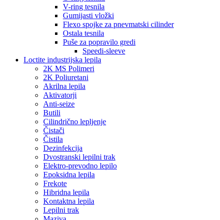
V-ring tesnila
Gumijasti vložki
Flexo spojke za pnevmatski cilinder
Ostala tesnila
Puše za popravilo gredi
Speedi-sleeve
Loctite industrijska lepila
2K MS Polimeri
2K Poliuretani
Akrilna lepila
Aktivatorji
Anti-seize
Butili
Cilindrično lepljenje
Čistači
Čistila
Dezinfekcija
Dvostranski lepilni trak
Elektro-prevodno lepilo
Epoksidna lepila
Frekote
Hibridna lepila
Kontaktna lepila
Lepilni trak
Maziva