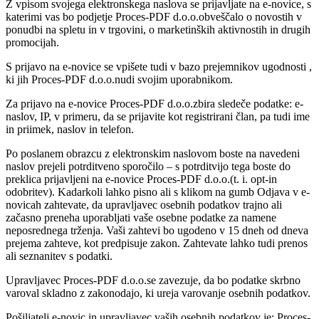
Z vpisom svojega elektronskega naslova se prijavljate na e-novice, s
katerimi vas bo podjetje Proces-PDF d.o.o.obveščalo o novostih v
ponudbi na spletu in v trgovini, o marketinških aktivnostih in drugih
promocijah.
S prijavo na e-novice se vpišete tudi v bazo prejemnikov ugodnosti ,
ki jih Proces-PDF d.o.o.nudi svojim uporabnikom.
Za prijavo na e-novice Proces-PDF d.o.o.zbira sledeče podatke: e-
naslov, IP, v primeru, da se prijavite kot registrirani član, pa tudi ime
in priimek, naslov in telefon.
Po poslanem obrazcu z elektronskim naslovom boste na navedeni
naslov prejeli potrditveno sporočilo – s potrditvijo tega boste do
preklica prijavljeni na e-novice Proces-PDF d.o.o.(t. i. opt-in
odobritev). Kadarkoli lahko pisno ali s klikom na gumb Odjava v e-
novicah zahtevate, da upravljavec osebnih podatkov trajno ali
začasno preneha uporabljati vaše osebne podatke za namene
neposrednega trženja. Vaši zahtevi bo ugodeno v 15 dneh od dneva
prejema zahteve, kot predpisuje zakon. Zahtevate lahko tudi prenos
ali seznanitev s podatki.
Upravljavec Proces-PDF d.o.o.se zavezuje, da bo podatke skrbno
varoval skladno z zakonodajo, ki ureja varovanje osebnih podatkov.
Pošiljatelj e-novic in upravljavec vaših osebnih podatkov je: Proces-