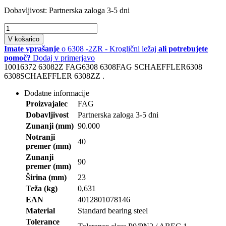
Dobavljivost:
Partnerska zaloga 3-5 dni
V košarico
Imate vprašanje
o 6308 -2ZR - Kroglični ležaj
ali potrebujete
pomoč?
Dodaj v primerjavo
10016372 63082Z FAG6308 6308FAG SCHAEFFLER6308
6308SCHAEFFLER 6308ZZ .
Dodatne informacije
Proizvajalec
FAG
Dobavljivost
Partnerska zaloga 3-5 dni
Zunanji (mm)
90.000
Notranji
40
premer (mm)
Zunanji
90
premer (mm)
Širina (mm)
23
Teža (kg)
0,631
EAN
4012801078146
Material
Standard bearing steel
Tolerance