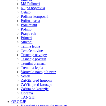
MS Polimeri
Nujna popravila
Ostalo
Polimer kompoziti
Polirna pasta
Poliuretani
Polnilo
Pranje rok
Primeri
Silikoni
Talilna lepila
Tekoče kovine
Tesnenje navojev
Tesnenje površin
Tesnilni premazi
Trenutna lepila
Varovalo navojnih zvez
Vosek
Zaščita pred hrupom
Zaščita pred korozijo
Zaštita od korozije
Oprema
TANGIT
ORODJE
Kompleti za popravilo navojev