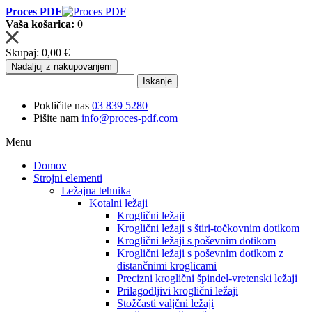
Proces PDF
Vaša košarica:
0
Skupaj:
0,00 €
Nadaljuj z nakupovanjem
Iskanje
Pokličite nas
03 839 5280
Pišite nam
info@proces-pdf.com
Menu
Domov
Strojni elementi
Ležajna tehnika
Kotalni ležaji
Kroglični ležaji
Kroglični ležaji s štiri-točkovnim dotikom
Kroglični ležaji s poševnim dotikom
Kroglični ležaji s poševnim dotikom z
distančnimi kroglicami
Precizni kroglični špindel-vretenski ležaji
Prilagodljivi kroglični ležaji
Stožčasti valjčni ležaji