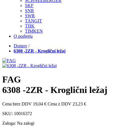
SCHNEEBERGER
SKF
SNR
SWR
TANGIT
THK
TIMKEN
O podjetju
Domov
/
6308 -2ZR - Kroglični ležaj
FAG
6308 -2ZR - Kroglični ležaj
Cena brez DDV
19,04 €
Cena z DDV
23,23 €
SKU:
10016372
Zaloga:
Na zalogi