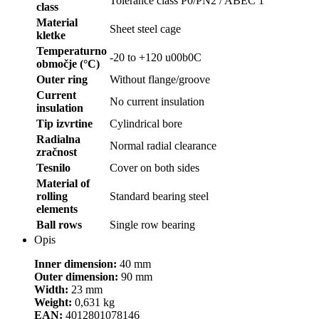
Tolerance class P0/PN2 / ABEC 1
class
Material
Sheet steel cage
kletke
Temperaturno
-20 to +120 u00b0C
območje (°C)
Outer ring
Without flange/groove
Current
No current insulation
insulation
Tip izvrtine
Cylindrical bore
Radialna
Normal radial clearance
zračnost
Tesnilo
Cover on both sides
Material of
rolling
Standard bearing steel
elements
Ball rows
Single row bearing
Opis
Inner dimension:
40 mm
Outer dimension:
90 mm
Width:
23 mm
Weight:
0,631 kg
EAN:
4012801078146