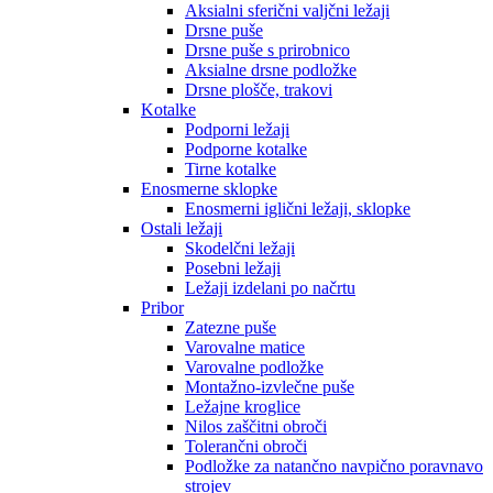
Aksialni sferični valjčni ležaji
Drsne puše
Drsne puše s prirobnico
Aksialne drsne podložke
Drsne plošče, trakovi
Kotalke
Podporni ležaji
Podporne kotalke
Tirne kotalke
Enosmerne sklopke
Enosmerni iglični ležaji, sklopke
Ostali ležaji
Skodelčni ležaji
Posebni ležaji
Ležaji izdelani po načrtu
Pribor
Zatezne puše
Varovalne matice
Varovalne podložke
Montažno-izvlečne puše
Ležajne kroglice
Nilos zaščitni obroči
Tolerančni obroči
Podložke za natančno navpično poravnavo
strojev