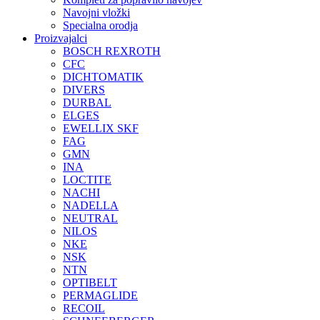
Navojni vložki
Specialna orodja
Proizvajalci
BOSCH REXROTH
CFC
DICHTOMATIK
DIVERS
DURBAL
ELGES
EWELLIX SKF
FAG
GMN
INA
LOCTITE
NACHI
NADELLA
NEUTRAL
NILOS
NKE
NSK
NTN
OPTIBELT
PERMAGLIDE
RECOIL