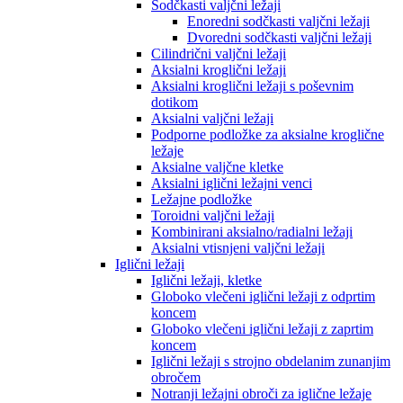
Sodčkasti valjčni ležaji
Enoredni sodčkasti valjčni ležaji
Dvoredni sodčkasti valjčni ležaji
Cilindrični valjčni ležaji
Aksialni kroglični ležaji
Aksialni kroglični ležaji s poševnim
dotikom
Aksialni valjčni ležaji
Podporne podložke za aksialne kroglične
ležaje
Aksialne valjčne kletke
Aksialni iglični ležajni venci
Ležajne podložke
Toroidni valjčni ležaji
Kombinirani aksialno/radialni ležaji
Aksialni vtisnjeni valjčni ležaji
Iglični ležaji
Iglični ležaji, kletke
Globoko vlečeni iglični ležaji z odprtim
koncem
Globoko vlečeni iglični ležaji z zaprtim
koncem
Iglični ležaji s strojno obdelanim zunanjim
obročem
Notranji ležajni obroči za iglične ležaje