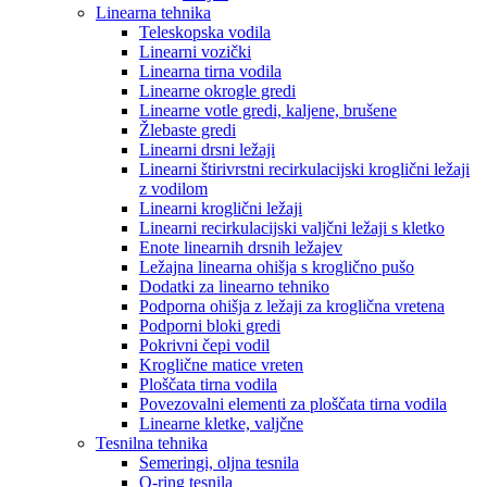
Linearna tehnika
Teleskopska vodila
Linearni vozički
Linearna tirna vodila
Linearne okrogle gredi
Linearne votle gredi, kaljene, brušene
Žlebaste gredi
Linearni drsni ležaji
Linearni štirivrstni recirkulacijski kroglični ležaji
z vodilom
Linearni kroglični ležaji
Linearni recirkulacijski valjčni ležaji s kletko
Enote linearnih drsnih ležajev
Ležajna linearna ohišja s kroglično pušo
Dodatki za linearno tehniko
Podporna ohišja z ležaji za kroglična vretena
Podporni bloki gredi
Pokrivni čepi vodil
Kroglične matice vreten
Ploščata tirna vodila
Povezovalni elementi za ploščata tirna vodila
Linearne kletke, valjčne
Tesnilna tehnika
Semeringi, oljna tesnila
O-ring tesnila