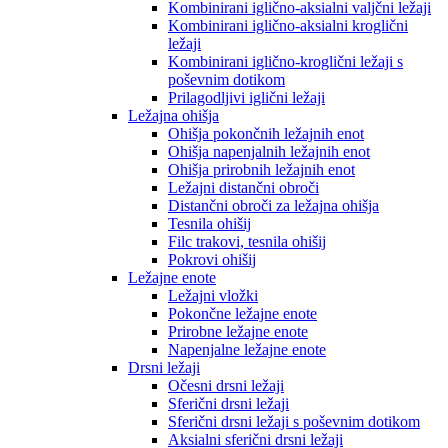
Kombinirani iglično-aksialni valjčni ležaji
Kombinirani iglično-aksialni kroglični
ležaji
Kombinirani iglično-kroglični ležaji s
poševnim dotikom
Prilagodljivi iglični ležaji
Ležajna ohišja
Ohišja pokončnih ležajnih enot
Ohišja napenjalnih ležajnih enot
Ohišja prirobnih ležajnih enot
Ležajni distančni obroči
Distančni obroči za ležajna ohišja
Tesnila ohišij
Filc trakovi, tesnila ohišij
Pokrovi ohišij
Ležajne enote
Ležajni vložki
Pokončne ležajne enote
Prirobne ležajne enote
Napenjalne ležajne enote
Drsni ležaji
Očesni drsni ležaji
Sferični drsni ležaji
Sferični drsni ležaji s poševnim dotikom
Aksialni sferični drsni ležaji