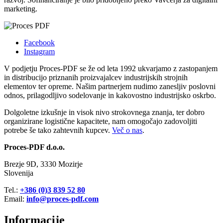
marketing.
Facebook
Instagram
V podjetju Proces-PDF se že od leta 1992 ukvarjamo z zastopanjem
in distribucijo priznanih proizvajalcev industrijskih strojnih
elementov ter opreme. Našim partnerjem nudimo zanesljiv poslovni
odnos, prilagodljivo sodelovanje in kakovostno industrijsko oskrbo.
Dolgoletne izkušnje in visok nivo strokovnega znanja, ter dobro
organizirane logistične kapacitete, nam omogočajo zadovoljiti
potrebe še tako zahtevnih kupcev.
Več o nas
.
Proces
-PDF d.o.o.
Brezje 9D, 3330 Mozirje
Slovenija
Tel.:
+386 (0)3 839 52 80
Email:
info@proces-pdf.com
Informacije