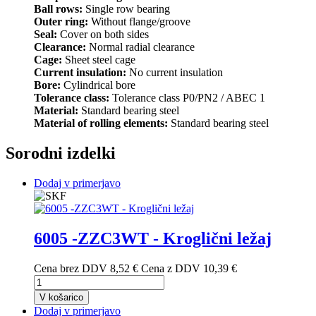
Ball rows:
Single row bearing
Outer ring:
Without flange/groove
Seal:
Cover on both sides
Clearance:
Normal radial clearance
Cage:
Sheet steel cage
Current insulation:
No current insulation
Bore:
Cylindrical bore
Tolerance class:
Tolerance class P0/PN2 / ABEC 1
Material:
Standard bearing steel
Material of rolling elements:
Standard bearing steel
Sorodni izdelki
Dodaj v primerjavo
6005 -ZZC3WT - Kroglični ležaj
Cena brez DDV
8,52 €
Cena z DDV
10,39 €
V košarico
Dodaj v primerjavo