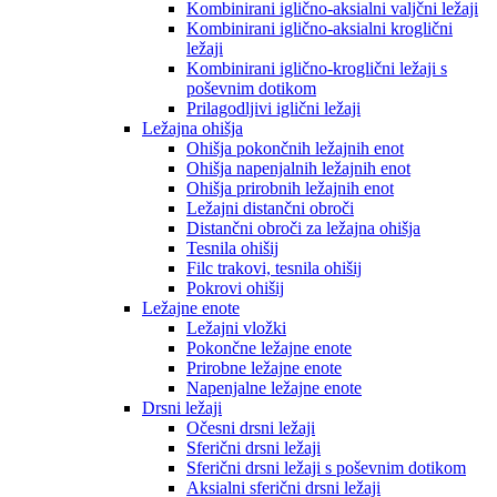
Kombinirani iglično-aksialni valjčni ležaji
Kombinirani iglično-aksialni kroglični
ležaji
Kombinirani iglično-kroglični ležaji s
poševnim dotikom
Prilagodljivi iglični ležaji
Ležajna ohišja
Ohišja pokončnih ležajnih enot
Ohišja napenjalnih ležajnih enot
Ohišja prirobnih ležajnih enot
Ležajni distančni obroči
Distančni obroči za ležajna ohišja
Tesnila ohišij
Filc trakovi, tesnila ohišij
Pokrovi ohišij
Ležajne enote
Ležajni vložki
Pokončne ležajne enote
Prirobne ležajne enote
Napenjalne ležajne enote
Drsni ležaji
Očesni drsni ležaji
Sferični drsni ležaji
Sferični drsni ležaji s poševnim dotikom
Aksialni sferični drsni ležaji