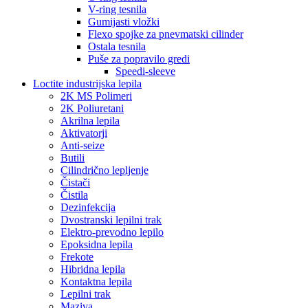
V-ring tesnila
Gumijasti vložki
Flexo spojke za pnevmatski cilinder
Ostala tesnila
Puše za popravilo gredi
Speedi-sleeve
Loctite industrijska lepila
2K MS Polimeri
2K Poliuretani
Akrilna lepila
Aktivatorji
Anti-seize
Butili
Cilindrično lepljenje
Čistači
Čistila
Dezinfekcija
Dvostranski lepilni trak
Elektro-prevodno lepilo
Epoksidna lepila
Frekote
Hibridna lepila
Kontaktna lepila
Lepilni trak
Maziva