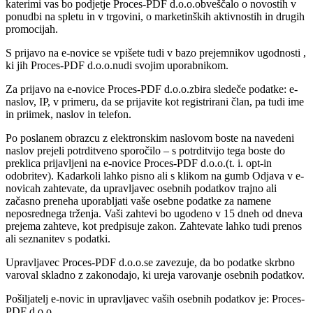
katerimi vas bo podjetje Proces-PDF d.o.o.obveščalo o novostih v
ponudbi na spletu in v trgovini, o marketinških aktivnostih in drugih
promocijah.
S prijavo na e-novice se vpišete tudi v bazo prejemnikov ugodnosti ,
ki jih Proces-PDF d.o.o.nudi svojim uporabnikom.
Za prijavo na e-novice Proces-PDF d.o.o.zbira sledeče podatke: e-
naslov, IP, v primeru, da se prijavite kot registrirani član, pa tudi ime
in priimek, naslov in telefon.
Po poslanem obrazcu z elektronskim naslovom boste na navedeni
naslov prejeli potrditveno sporočilo – s potrditvijo tega boste do
preklica prijavljeni na e-novice Proces-PDF d.o.o.(t. i. opt-in
odobritev). Kadarkoli lahko pisno ali s klikom na gumb Odjava v e-
novicah zahtevate, da upravljavec osebnih podatkov trajno ali
začasno preneha uporabljati vaše osebne podatke za namene
neposrednega trženja. Vaši zahtevi bo ugodeno v 15 dneh od dneva
prejema zahteve, kot predpisuje zakon. Zahtevate lahko tudi prenos
ali seznanitev s podatki.
Upravljavec Proces-PDF d.o.o.se zavezuje, da bo podatke skrbno
varoval skladno z zakonodajo, ki ureja varovanje osebnih podatkov.
Pošiljatelj e-novic in upravljavec vaših osebnih podatkov je: Proces-
PDF d.o.o.