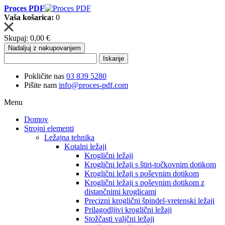
Proces PDF
Vaša košarica:
0
Skupaj:
0,00 €
Nadaljuj z nakupovanjem
Iskanje
Pokličite nas
03 839 5280
Pišite nam
info@proces-pdf.com
Menu
Domov
Strojni elementi
Ležajna tehnika
Kotalni ležaji
Kroglični ležaji
Kroglični ležaji s štiri-točkovnim dotikom
Kroglični ležaji s poševnim dotikom
Kroglični ležaji s poševnim dotikom z
distančnimi kroglicami
Precizni kroglični špindel-vretenski ležaji
Prilagodljivi kroglični ležaji
Stožčasti valjčni ležaji