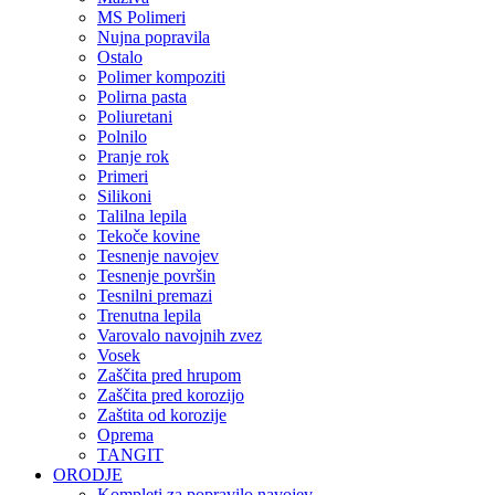
MS Polimeri
Nujna popravila
Ostalo
Polimer kompoziti
Polirna pasta
Poliuretani
Polnilo
Pranje rok
Primeri
Silikoni
Talilna lepila
Tekoče kovine
Tesnenje navojev
Tesnenje površin
Tesnilni premazi
Trenutna lepila
Varovalo navojnih zvez
Vosek
Zaščita pred hrupom
Zaščita pred korozijo
Zaštita od korozije
Oprema
TANGIT
ORODJE
Kompleti za popravilo navojev