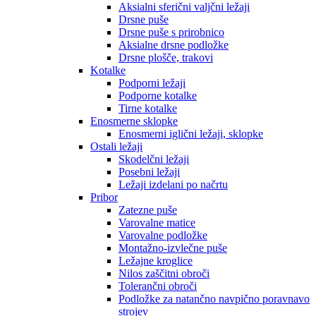
Aksialni sferični valjčni ležaji
Drsne puše
Drsne puše s prirobnico
Aksialne drsne podložke
Drsne plošče, trakovi
Kotalke
Podporni ležaji
Podporne kotalke
Tirne kotalke
Enosmerne sklopke
Enosmerni iglični ležaji, sklopke
Ostali ležaji
Skodelčni ležaji
Posebni ležaji
Ležaji izdelani po načrtu
Pribor
Zatezne puše
Varovalne matice
Varovalne podložke
Montažno-izvlečne puše
Ležajne kroglice
Nilos zaščitni obroči
Tolerančni obroči
Podložke za natančno navpično poravnavo
strojev