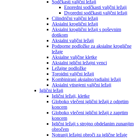
Sodčkasti valjčni ležaji
Enoredni sodčkasti valjčni ležaji
Dvoredni sodčkasti valjčni ležaji
Cilindrični valjčni ležaji
Aksialni kroglični ležaji
Aksialni kroglični ležaji s poševnim
dotikom
Aksialni valjčni ležaji
Podporne podložke za aksialne kroglične
ležaje
Aksialne valjčne kletke
Aksialni iglični ležajni venci
Ležajne podložke
Toroidni valjčni ležaji
Kombinirani aksialno/radialni ležaji
Aksialni vtisnjeni valjčni ležaji
Iglični ležaji
Iglični ležaji, kletke
Globoko vlečeni iglični ležaji z odprtim
koncem
Globoko vlečeni iglični ležaji z zaprtim
koncem
Iglični ležaji s strojno obdelanim zunanjim
obročem
Notranji ležajni obroči za iglične ležaje