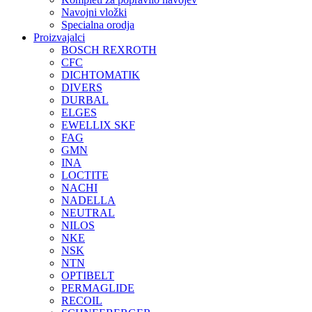
Navojni vložki
Specialna orodja
Proizvajalci
BOSCH REXROTH
CFC
DICHTOMATIK
DIVERS
DURBAL
ELGES
EWELLIX SKF
FAG
GMN
INA
LOCTITE
NACHI
NADELLA
NEUTRAL
NILOS
NKE
NSK
NTN
OPTIBELT
PERMAGLIDE
RECOIL