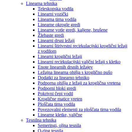
Linearna tehnika
Teleskopska vodila
Linearni vozički
Linearna tirna vodila
Linearne okrogle gredi
Linearne votle gredi, kaljene, brušene
Žlebaste gredi
Linearni drsni ležaji
Linearni štirivrstni recirkulacijski kroglični ležaji
z vodilom
Linearni kroglični ležaji
Linearni recirkulacijski valjčni ležaji s kletko
Enote linearnih drsnih ležajev
Ležajna linearna ohišja s kroglično pušo
Dodatki za linearno tehniko
Podporna ohišja z ležaji za kroglična vretena
Podporni bloki gredi
Pokrivni čepi vodil
Kroglične matice vreten
Ploščata tirna vodila
Povezovalni elementi za ploščata tirna vodila
Linearne kletke, valjčne
Tesnilna tehnika
Semeringi, oljna tesnila
O-ring tesnila