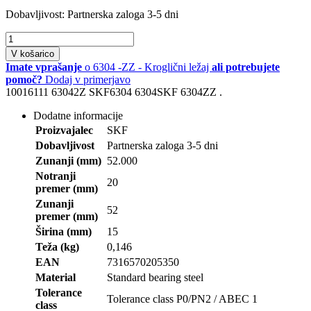
Dobavljivost:
Partnerska zaloga 3-5 dni
V košarico
Imate vprašanje
o 6304 -ZZ - Kroglični ležaj
ali potrebujete
pomoč?
Dodaj v primerjavo
10016111 63042Z SKF6304 6304SKF 6304ZZ .
Dodatne informacije
Proizvajalec
SKF
Dobavljivost
Partnerska zaloga 3-5 dni
Zunanji (mm)
52.000
Notranji
20
premer (mm)
Zunanji
52
premer (mm)
Širina (mm)
15
Teža (kg)
0,146
EAN
7316570205350
Material
Standard bearing steel
Tolerance
Tolerance class P0/PN2 / ABEC 1
class