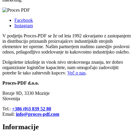
Facebook
Instagram
V podjetju Proces-PDF se že od leta 1992 ukvarjamo z zastopanjem
in distribucijo priznanih proizvajalcev industrijskih strojnih
elementov ter opreme. Našim partnerjem nudimo zanesljiv poslovni
odnos, prilagodljivo sodelovanje in kakovostno industrijsko oskrbo.
Dolgoletne izkušnje in visok nivo strokovnega znanja, ter dobro
organizirane logistične kapacitete, nam omogočajo zadovoljiti
potrebe še tako zahtevnih kupcev.
Več o nas
.
Proces
-PDF d.o.o.
Brezje 9D, 3330 Mozirje
Slovenija
Tel.:
+386 (0)3 839 52 80
Email:
info@proces-pdf.com
Informacije