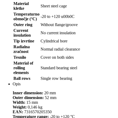
Material
Sheet steel cage
kletke
Temperaturno
-20 to +120 u00b0C
območje (°C)
Outer ring
Without flange/groove
Current
No current insulation
insulation
Tip izvrtine
Cylindrical bore
Radialna
Normal radial clearance
zračnost
Tesnilo
Cover on both sides
Material of
rolling
Standard bearing steel
elements
Ball rows
Single row bearing
Opis
Inner dimension:
20 mm
Outer dimension:
52 mm
Width:
15 mm
Weight:
0,146 kg
EAN:
7316570205350
Temperature range:
-20 to +120 °C