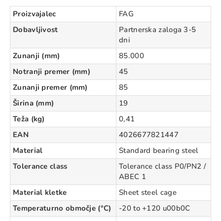
Proizvajalec
FAG
Dobavljivost
Partnerska zaloga 3-5
dni
Zunanji (mm)
85.000
Notranji premer (mm)
45
Zunanji premer (mm)
85
Širina (mm)
19
Teža (kg)
0,41
EAN
4026677821447
Material
Standard bearing steel
Tolerance class
Tolerance class P0/PN2 /
ABEC 1
Material kletke
Sheet steel cage
Temperaturno območje (°C)
-20 to +120 u00b0C