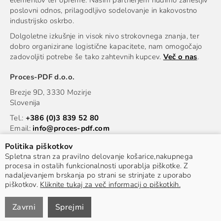
elementov ter opreme. Našim partnerjem nudimo zanesljiv
poslovni odnos, prilagodljivo sodelovanje in kakovostno
industrijsko oskrbo.
Dolgoletne izkušnje in visok nivo strokovnega znanja, ter
dobro organizirane logistične kapacitete, nam omogočajo
zadovoljiti potrebe še tako zahtevnih kupcev.
Več o nas
.
Proces
-PDF d.o.o.
Brezje 9D, 3330 Mozirje
Slovenija
Tel.:
+386 (0)3 839 52 80
Email:
info@proces-pdf.com
Informacije
Politika piškotkov
Spletna stran za pravilno delovanje košarice,nakupnega
procesa in ostalih funkcionalnosti uporablja piškotke. Z
nadaljevanjem brskanja po strani se strinjate z uporabo
piškotkov.
Kliknite tukaj za več informacij o piškotkih.
© 2022 Proces PDF. Vse pravice pridržane.
Avtorji
Zavrni
Sprejmi