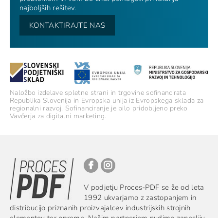
najboljših rešitev.
KONTAKTIRAJTE NAS
Naložbo izdelave spletne strani in trgovine sofinancirata
Republika Slovenija in Evropska unija iz Evropskega sklada za
regionalni razvoj. Sofinanciranje je bilo pridobljeno preko
Vavčerja za digitalni marketing.
V podjetju Proces-PDF se že od leta
1992 ukvarjamo z zastopanjem in
distribucijo priznanih proizvajalcev industrijskih strojnih