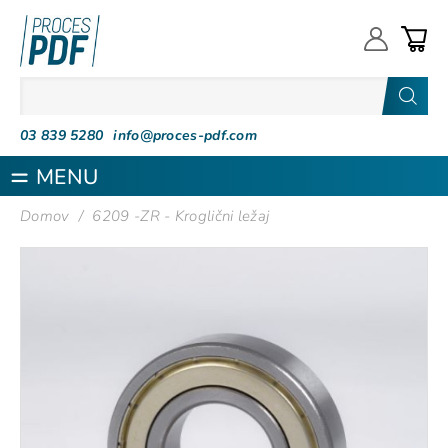
Proces PDF
03 839 5280
info@proces-pdf.com
MENU
Domov
/
6209 -ZR - Kroglični ležaj