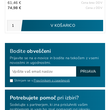
61,46 €
Cena brez DDV
74,98 €
Cena z DDV
V KOŠARICO
Bodite
obveščeni
Prijavite se na e-novice in bodite na tekočem z vsemi
novostmi in ugodnostmi.
PRIJAVA
Strinjam se s
Pravilnikom o zasebnosti
Potrebujete pomoč
pri izbiri?
Sodelujte s partnerjem, ki zna prisluhniti vašim
problemom in vam bo znal pomagati pri iskanju