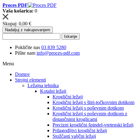
Proces PDF
Vaša košarica:
0
Skupaj:
0,00 €
Nadaljuj z nakupovanjem
Iskanje
Pokličite nas
03 839 5280
Pišite nam
info@proces-pdf.com
Menu
Domov
Strojni elementi
Ležajna tehnika
Kotalni ležaji
Kroglični ležaji
Kroglični ležaji s štiri-točkovnim dotikom
Kroglični ležaji s poševnim dotikom
Kroglični ležaji s poševnim dotikom z
distančnimi kroglicami
Precizni kroglični špindel-vretenski ležaji
Prilagodljivi kroglični ležaji
Stožčasti valjčni ležaji