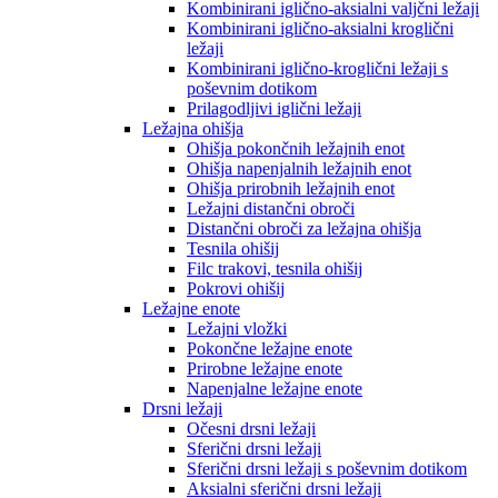
Kombinirani iglično-aksialni valjčni ležaji
Kombinirani iglično-aksialni kroglični
ležaji
Kombinirani iglično-kroglični ležaji s
poševnim dotikom
Prilagodljivi iglični ležaji
Ležajna ohišja
Ohišja pokončnih ležajnih enot
Ohišja napenjalnih ležajnih enot
Ohišja prirobnih ležajnih enot
Ležajni distančni obroči
Distančni obroči za ležajna ohišja
Tesnila ohišij
Filc trakovi, tesnila ohišij
Pokrovi ohišij
Ležajne enote
Ležajni vložki
Pokončne ležajne enote
Prirobne ležajne enote
Napenjalne ležajne enote
Drsni ležaji
Očesni drsni ležaji
Sferični drsni ležaji
Sferični drsni ležaji s poševnim dotikom
Aksialni sferični drsni ležaji