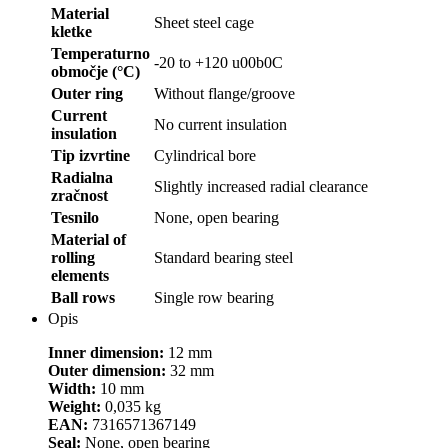
Material
Sheet steel cage
kletke
Temperaturno
-20 to +120 u00b0C
območje (°C)
Outer ring
Without flange/groove
Current
No current insulation
insulation
Tip izvrtine
Cylindrical bore
Radialna
Slightly increased radial clearance
zračnost
Tesnilo
None, open bearing
Material of
rolling
Standard bearing steel
elements
Ball rows
Single row bearing
Opis
Inner dimension:
12 mm
Outer dimension:
32 mm
Width:
10 mm
Weight:
0,035 kg
EAN:
7316571367149
Seal:
None, open bearing