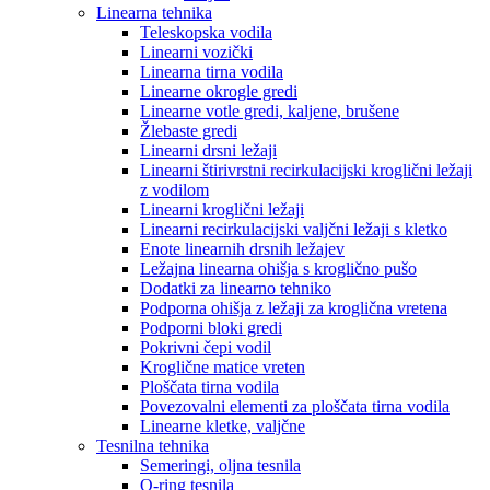
Linearna tehnika
Teleskopska vodila
Linearni vozički
Linearna tirna vodila
Linearne okrogle gredi
Linearne votle gredi, kaljene, brušene
Žlebaste gredi
Linearni drsni ležaji
Linearni štirivrstni recirkulacijski kroglični ležaji
z vodilom
Linearni kroglični ležaji
Linearni recirkulacijski valjčni ležaji s kletko
Enote linearnih drsnih ležajev
Ležajna linearna ohišja s kroglično pušo
Dodatki za linearno tehniko
Podporna ohišja z ležaji za kroglična vretena
Podporni bloki gredi
Pokrivni čepi vodil
Kroglične matice vreten
Ploščata tirna vodila
Povezovalni elementi za ploščata tirna vodila
Linearne kletke, valjčne
Tesnilna tehnika
Semeringi, oljna tesnila
O-ring tesnila