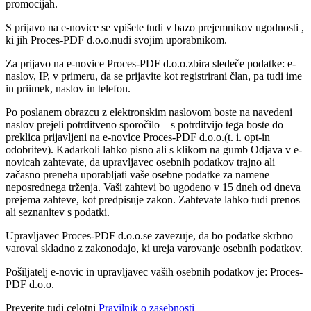
promocijah.
S prijavo na e-novice se vpišete tudi v bazo prejemnikov ugodnosti ,
ki jih Proces-PDF d.o.o.nudi svojim uporabnikom.
Za prijavo na e-novice Proces-PDF d.o.o.zbira sledeče podatke: e-
naslov, IP, v primeru, da se prijavite kot registrirani član, pa tudi ime
in priimek, naslov in telefon.
Po poslanem obrazcu z elektronskim naslovom boste na navedeni
naslov prejeli potrditveno sporočilo – s potrditvijo tega boste do
preklica prijavljeni na e-novice Proces-PDF d.o.o.(t. i. opt-in
odobritev). Kadarkoli lahko pisno ali s klikom na gumb Odjava v e-
novicah zahtevate, da upravljavec osebnih podatkov trajno ali
začasno preneha uporabljati vaše osebne podatke za namene
neposrednega trženja. Vaši zahtevi bo ugodeno v 15 dneh od dneva
prejema zahteve, kot predpisuje zakon. Zahtevate lahko tudi prenos
ali seznanitev s podatki.
Upravljavec Proces-PDF d.o.o.se zavezuje, da bo podatke skrbno
varoval skladno z zakonodajo, ki ureja varovanje osebnih podatkov.
Pošiljatelj e-novic in upravljavec vaših osebnih podatkov je: Proces-
PDF d.o.o.
Preverite tudi celotni
Pravilnik o zasebnosti