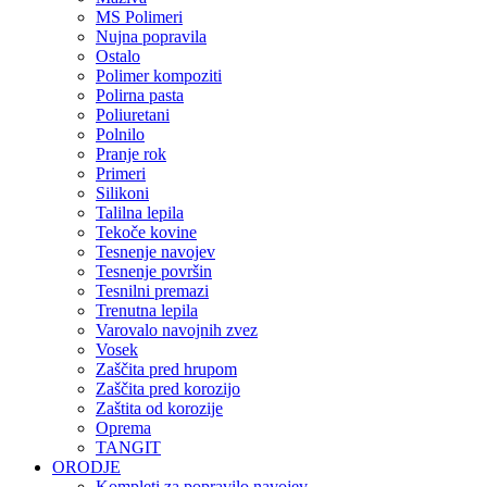
MS Polimeri
Nujna popravila
Ostalo
Polimer kompoziti
Polirna pasta
Poliuretani
Polnilo
Pranje rok
Primeri
Silikoni
Talilna lepila
Tekoče kovine
Tesnenje navojev
Tesnenje površin
Tesnilni premazi
Trenutna lepila
Varovalo navojnih zvez
Vosek
Zaščita pred hrupom
Zaščita pred korozijo
Zaštita od korozije
Oprema
TANGIT
ORODJE
Kompleti za popravilo navojev