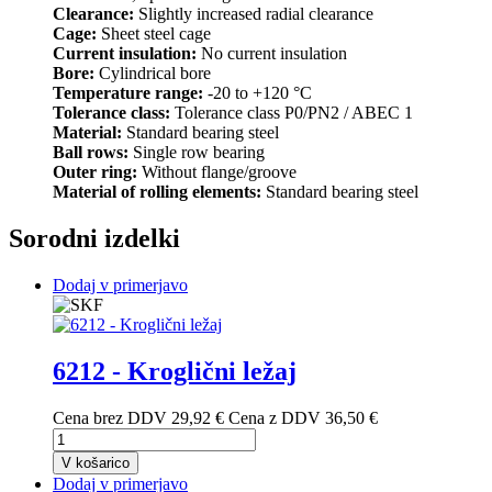
Clearance:
Slightly increased radial clearance
Cage:
Sheet steel cage
Current insulation:
No current insulation
Bore:
Cylindrical bore
Temperature range:
-20 to +120 °C
Tolerance class:
Tolerance class P0/PN2 / ABEC 1
Material:
Standard bearing steel
Ball rows:
Single row bearing
Outer ring:
Without flange/groove
Material of rolling elements:
Standard bearing steel
Sorodni izdelki
Dodaj v primerjavo
6212 - Kroglični ležaj
Cena brez DDV
29,92 €
Cena z DDV
36,50 €
V košarico
Dodaj v primerjavo