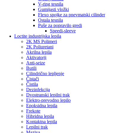
V-ring tesnila
Gumijasti vložki
Flexo spojke za pnevmatski cilinder
Ostala tesnila
Puše za popravilo gredi
Speedi-sleeve
Loctite industrijska lepila
2K MS Polimeri
2K Poliuretani
Akrilna lepila
Aktivatorji
Anti-seize
Butili
Cilindrično lepljenje
Čistači
Čistila
Dezinfekcija
Dvostranski lepilni trak
Elektro-prevodno lepilo
Epoksidna lepila
Frekote
Hibridna lepila
Kontaktna lepila
Lepilni trak
Maziva