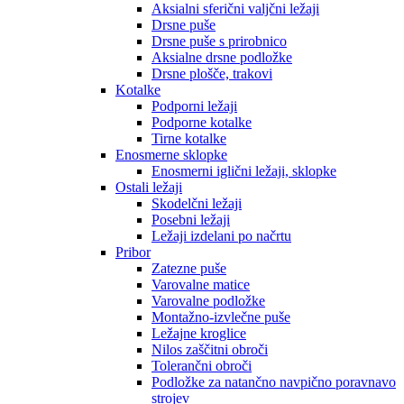
Aksialni sferični valjčni ležaji
Drsne puše
Drsne puše s prirobnico
Aksialne drsne podložke
Drsne plošče, trakovi
Kotalke
Podporni ležaji
Podporne kotalke
Tirne kotalke
Enosmerne sklopke
Enosmerni iglični ležaji, sklopke
Ostali ležaji
Skodelčni ležaji
Posebni ležaji
Ležaji izdelani po načrtu
Pribor
Zatezne puše
Varovalne matice
Varovalne podložke
Montažno-izvlečne puše
Ležajne kroglice
Nilos zaščitni obroči
Tolerančni obroči
Podložke za natančno navpično poravnavo
strojev