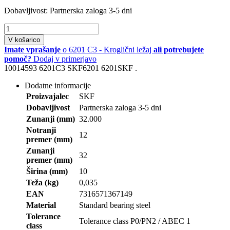
Dobavljivost:
Partnerska zaloga 3-5 dni
V košarico
Imate vprašanje
o 6201 C3 - Kroglični ležaj
ali potrebujete
pomoč?
Dodaj v primerjavo
10014593 6201C3 SKF6201 6201SKF .
Dodatne informacije
Proizvajalec
SKF
Dobavljivost
Partnerska zaloga 3-5 dni
Zunanji (mm)
32.000
Notranji
12
premer (mm)
Zunanji
32
premer (mm)
Širina (mm)
10
Teža (kg)
0,035
EAN
7316571367149
Material
Standard bearing steel
Tolerance
Tolerance class P0/PN2 / ABEC 1
class