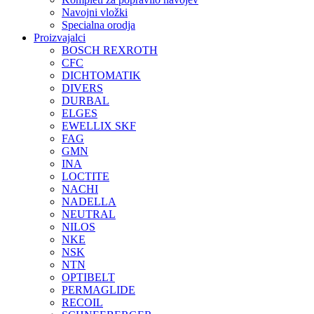
Navojni vložki
Specialna orodja
Proizvajalci
BOSCH REXROTH
CFC
DICHTOMATIK
DIVERS
DURBAL
ELGES
EWELLIX SKF
FAG
GMN
INA
LOCTITE
NACHI
NADELLA
NEUTRAL
NILOS
NKE
NSK
NTN
OPTIBELT
PERMAGLIDE
RECOIL