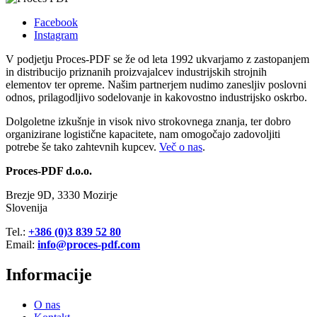
Facebook
Instagram
V podjetju Proces-PDF se že od leta 1992 ukvarjamo z zastopanjem
in distribucijo priznanih proizvajalcev industrijskih strojnih
elementov ter opreme. Našim partnerjem nudimo zanesljiv poslovni
odnos, prilagodljivo sodelovanje in kakovostno industrijsko oskrbo.
Dolgoletne izkušnje in visok nivo strokovnega znanja, ter dobro
organizirane logistične kapacitete, nam omogočajo zadovoljiti
potrebe še tako zahtevnih kupcev.
Več o nas
.
Proces
-PDF d.o.o.
Brezje 9D, 3330 Mozirje
Slovenija
Tel.:
+386 (0)3 839 52 80
Email:
info@proces-pdf.com
Informacije
O nas