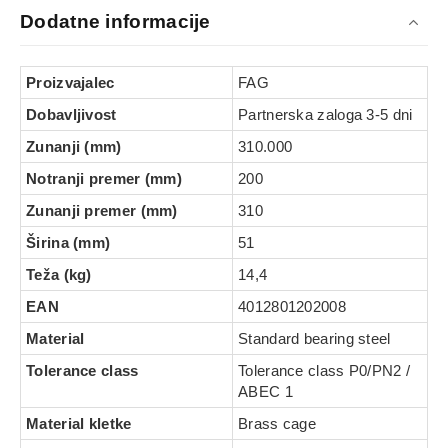
Dodatne informacije
Proizvajalec
FAG
Dobavljivost
Partnerska zaloga 3-5 dni
Zunanji (mm)
310.000
Notranji premer (mm)
200
Zunanji premer (mm)
310
Širina (mm)
51
Teža (kg)
14,4
EAN
4012801202008
Material
Standard bearing steel
Tolerance class
Tolerance class P0/PN2 /
ABEC 1
Material kletke
Brass cage