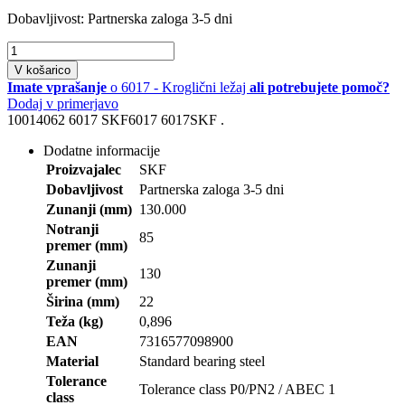
Dobavljivost:
Partnerska zaloga 3-5 dni
V košarico
Imate vprašanje
o 6017 - Kroglični ležaj
ali potrebujete pomoč?
Dodaj v primerjavo
10014062 6017 SKF6017 6017SKF .
Dodatne informacije
Proizvajalec
SKF
Dobavljivost
Partnerska zaloga 3-5 dni
Zunanji (mm)
130.000
Notranji
85
premer (mm)
Zunanji
130
premer (mm)
Širina (mm)
22
Teža (kg)
0,896
EAN
7316577098900
Material
Standard bearing steel
Tolerance
Tolerance class P0/PN2 / ABEC 1
class