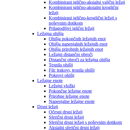
Kombinirani iglično-aksialni valjčni ležaji
Kombinirani iglično-aksialni kroglični
ležaji
Kombinirani iglično-kroglični ležaji s
poševnim dotikom
Prilagodljivi iglični ležaji
Ležajna ohišja
Ohišja pokončnih ležajnih enot
Ohišja napenjalnih ležajnih enot
Ohišja prirobnih ležajnih enot
Ležajni distančni obroči
Distančni obroči za ležajna ohišja
Tesnila ohišij
Filc trakovi, tesnila ohišij
Pokrovi ohišij
Ležajne enote
Ležajni vložki
Pokončne ležajne enote
Prirobne ležajne enote
Napenjalne ležajne enote
Drsni ležaji
Očesni drsni ležaji
Sferični drsni ležaji
Sferični drsni ležaji s poševnim dotikom
Aksialni sferični drsni ležaji