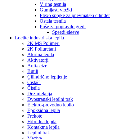
V-ring tesnila
Gumijasti vložki
Flexo spojke za pnevmatski cilinder
Ostala tesnila
Puše za popravilo gredi
Speedi-sleeve
Loctite industrijska lepila
2K MS Polimeri
2K Poliuretani
Akrilna lepila
Aktivatorji
Anti-seize
Butili
Cilindrično lepljenje
Čistači
Čistila
Dezinfekcija
Dvostranski lepilni trak
Elektro-prevodno lepilo
Epoksidna lepila
Frekote
Hibridna lepila
Kontaktna lepila
Lepilni trak
Maziva