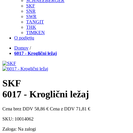
SCHNEEBERGER
SKF
SNR
SWR
TANGIT
THK
TIMKEN
O podjetju
Domov
/
6017 - Kroglični ležaj
SKF
6017 - Kroglični ležaj
Cena brez DDV
58,86 €
Cena z DDV
71,81 €
SKU:
10014062
Zaloga:
Na zalogi