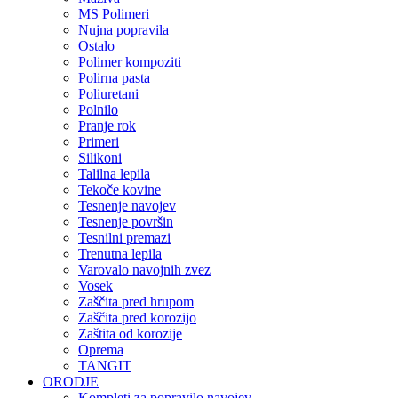
MS Polimeri
Nujna popravila
Ostalo
Polimer kompoziti
Polirna pasta
Poliuretani
Polnilo
Pranje rok
Primeri
Silikoni
Talilna lepila
Tekoče kovine
Tesnenje navojev
Tesnenje površin
Tesnilni premazi
Trenutna lepila
Varovalo navojnih zvez
Vosek
Zaščita pred hrupom
Zaščita pred korozijo
Zaštita od korozije
Oprema
TANGIT
ORODJE
Kompleti za popravilo navojev