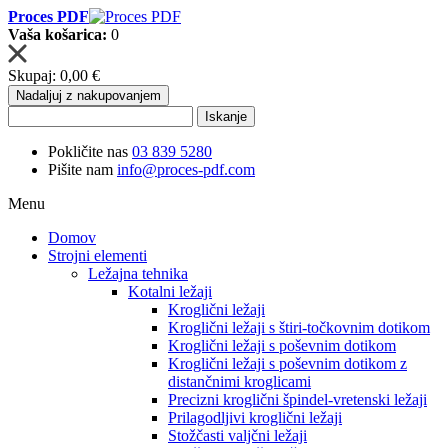
Proces PDF
Vaša košarica:
0
Skupaj:
0,00 €
Nadaljuj z nakupovanjem
Iskanje
Pokličite nas
03 839 5280
Pišite nam
info@proces-pdf.com
Menu
Domov
Strojni elementi
Ležajna tehnika
Kotalni ležaji
Kroglični ležaji
Kroglični ležaji s štiri-točkovnim dotikom
Kroglični ležaji s poševnim dotikom
Kroglični ležaji s poševnim dotikom z
distančnimi kroglicami
Precizni kroglični špindel-vretenski ležaji
Prilagodljivi kroglični ležaji
Stožčasti valjčni ležaji