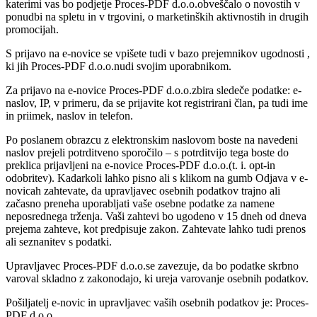
katerimi vas bo podjetje Proces-PDF d.o.o.obveščalo o novostih v
ponudbi na spletu in v trgovini, o marketinških aktivnostih in drugih
promocijah.
S prijavo na e-novice se vpišete tudi v bazo prejemnikov ugodnosti ,
ki jih Proces-PDF d.o.o.nudi svojim uporabnikom.
Za prijavo na e-novice Proces-PDF d.o.o.zbira sledeče podatke: e-
naslov, IP, v primeru, da se prijavite kot registrirani član, pa tudi ime
in priimek, naslov in telefon.
Po poslanem obrazcu z elektronskim naslovom boste na navedeni
naslov prejeli potrditveno sporočilo – s potrditvijo tega boste do
preklica prijavljeni na e-novice Proces-PDF d.o.o.(t. i. opt-in
odobritev). Kadarkoli lahko pisno ali s klikom na gumb Odjava v e-
novicah zahtevate, da upravljavec osebnih podatkov trajno ali
začasno preneha uporabljati vaše osebne podatke za namene
neposrednega trženja. Vaši zahtevi bo ugodeno v 15 dneh od dneva
prejema zahteve, kot predpisuje zakon. Zahtevate lahko tudi prenos
ali seznanitev s podatki.
Upravljavec Proces-PDF d.o.o.se zavezuje, da bo podatke skrbno
varoval skladno z zakonodajo, ki ureja varovanje osebnih podatkov.
Pošiljatelj e-novic in upravljavec vaših osebnih podatkov je: Proces-
PDF d.o.o.