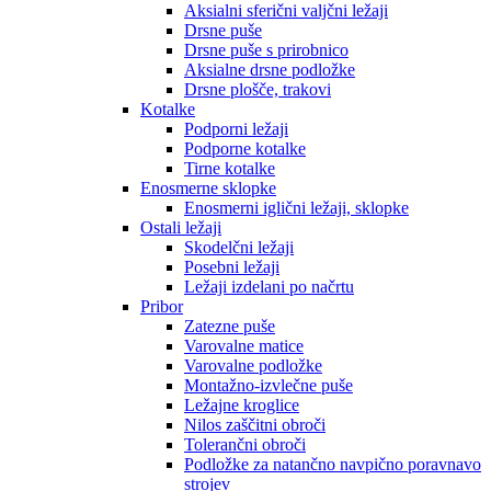
Aksialni sferični valjčni ležaji
Drsne puše
Drsne puše s prirobnico
Aksialne drsne podložke
Drsne plošče, trakovi
Kotalke
Podporni ležaji
Podporne kotalke
Tirne kotalke
Enosmerne sklopke
Enosmerni iglični ležaji, sklopke
Ostali ležaji
Skodelčni ležaji
Posebni ležaji
Ležaji izdelani po načrtu
Pribor
Zatezne puše
Varovalne matice
Varovalne podložke
Montažno-izvlečne puše
Ležajne kroglice
Nilos zaščitni obroči
Tolerančni obroči
Podložke za natančno navpično poravnavo
strojev