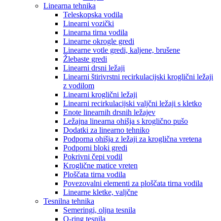
Linearna tehnika
Teleskopska vodila
Linearni vozički
Linearna tirna vodila
Linearne okrogle gredi
Linearne votle gredi, kaljene, brušene
Žlebaste gredi
Linearni drsni ležaji
Linearni štirivrstni recirkulacijski kroglični ležaji
z vodilom
Linearni kroglični ležaji
Linearni recirkulacijski valjčni ležaji s kletko
Enote linearnih drsnih ležajev
Ležajna linearna ohišja s kroglično pušo
Dodatki za linearno tehniko
Podporna ohišja z ležaji za kroglična vretena
Podporni bloki gredi
Pokrivni čepi vodil
Kroglične matice vreten
Ploščata tirna vodila
Povezovalni elementi za ploščata tirna vodila
Linearne kletke, valjčne
Tesnilna tehnika
Semeringi, oljna tesnila
O-ring tesnila