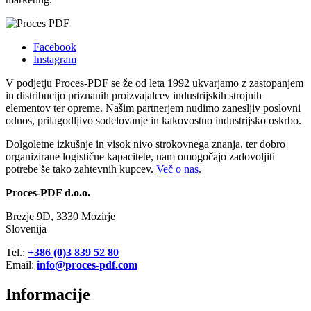
Facebook
Instagram
V podjetju Proces-PDF se že od leta 1992 ukvarjamo z zastopanjem
in distribucijo priznanih proizvajalcev industrijskih strojnih
elementov ter opreme. Našim partnerjem nudimo zanesljiv poslovni
odnos, prilagodljivo sodelovanje in kakovostno industrijsko oskrbo.
Dolgoletne izkušnje in visok nivo strokovnega znanja, ter dobro
organizirane logistične kapacitete, nam omogočajo zadovoljiti
potrebe še tako zahtevnih kupcev.
Več o nas
.
Proces
-PDF d.o.o.
Brezje 9D, 3330 Mozirje
Slovenija
Tel.:
+386 (0)3 839 52 80
Email:
info@proces-pdf.com
Informacije