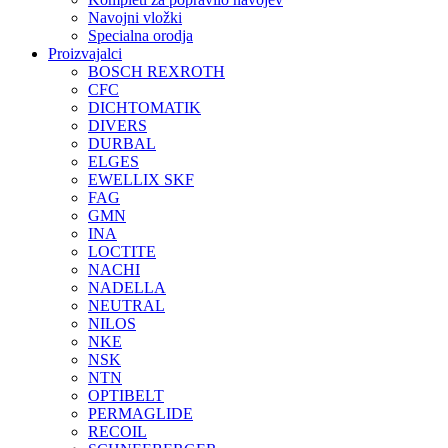
Navojni vložki
Specialna orodja
Proizvajalci
BOSCH REXROTH
CFC
DICHTOMATIK
DIVERS
DURBAL
ELGES
EWELLIX SKF
FAG
GMN
INA
LOCTITE
NACHI
NADELLA
NEUTRAL
NILOS
NKE
NSK
NTN
OPTIBELT
PERMAGLIDE
RECOIL