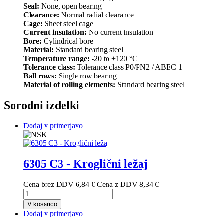
Seal:
None, open bearing
Clearance:
Normal radial clearance
Cage:
Sheet steel cage
Current insulation:
No current insulation
Bore:
Cylindrical bore
Material:
Standard bearing steel
Temperature range:
-20 to +120 °C
Tolerance class:
Tolerance class P0/PN2 / ABEC 1
Ball rows:
Single row bearing
Material of rolling elements:
Standard bearing steel
Sorodni izdelki
Dodaj v primerjavo
6305 C3 - Kroglični ležaj
Cena brez DDV
6,84 €
Cena z DDV
8,34 €
V košarico
Dodaj v primerjavo