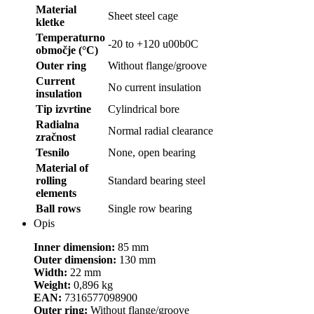
Material
Sheet steel cage
kletke
Temperaturno
-20 to +120 u00b0C
območje (°C)
Outer ring
Without flange/groove
Current
No current insulation
insulation
Tip izvrtine
Cylindrical bore
Radialna
Normal radial clearance
zračnost
Tesnilo
None, open bearing
Material of
rolling
Standard bearing steel
elements
Ball rows
Single row bearing
Opis
Inner dimension:
85 mm
Outer dimension:
130 mm
Width:
22 mm
Weight:
0,896 kg
EAN:
7316577098900
Outer ring:
Without flange/groove