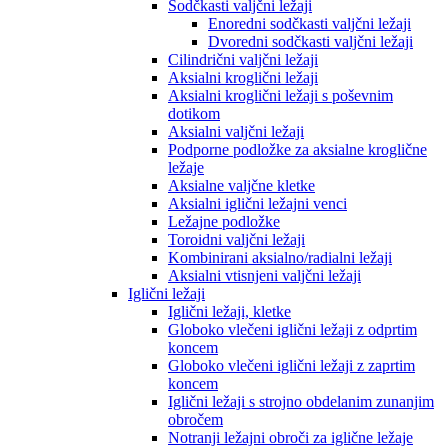
Sodčkasti valjčni ležaji
Enoredni sodčkasti valjčni ležaji
Dvoredni sodčkasti valjčni ležaji
Cilindrični valjčni ležaji
Aksialni kroglični ležaji
Aksialni kroglični ležaji s poševnim
dotikom
Aksialni valjčni ležaji
Podporne podložke za aksialne kroglične
ležaje
Aksialne valjčne kletke
Aksialni iglični ležajni venci
Ležajne podložke
Toroidni valjčni ležaji
Kombinirani aksialno/radialni ležaji
Aksialni vtisnjeni valjčni ležaji
Iglični ležaji
Iglični ležaji, kletke
Globoko vlečeni iglični ležaji z odprtim
koncem
Globoko vlečeni iglični ležaji z zaprtim
koncem
Iglični ležaji s strojno obdelanim zunanjim
obročem
Notranji ležajni obroči za iglične ležaje