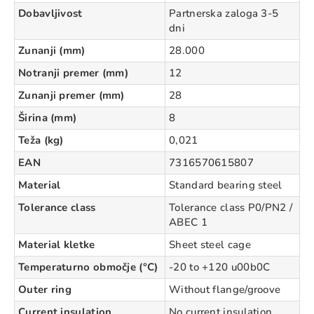
Dobavljivost
Partnerska zaloga 3-5
dni
Zunanji (mm)
28.000
Notranji premer (mm)
12
Zunanji premer (mm)
28
Širina (mm)
8
Teža (kg)
0,021
EAN
7316570615807
Material
Standard bearing steel
Tolerance class
Tolerance class P0/PN2 /
ABEC 1
Material kletke
Sheet steel cage
Temperaturno območje (°C)
-20 to +120 u00b0C
Outer ring
Without flange/groove
Current insulation
No current insulation