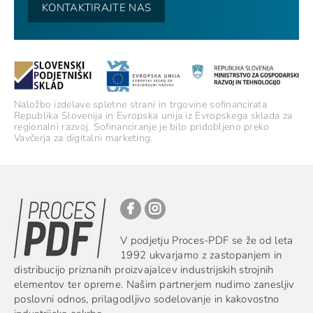
KONTAKTIRAJTE NAS
Naložbo izdelave spletne strani in trgovine sofinancirata
Republika Slovenija in Evropska unija iz Evropskega sklada za
regionalni razvoj. Sofinanciranje je bilo pridobljeno preko
Vavčerja za digitalni marketing.
V podjetju Proces-PDF se že od leta
1992 ukvarjamo z zastopanjem in
distribucijo priznanih proizvajalcev industrijskih strojnih
elementov ter opreme. Našim partnerjem nudimo zanesljiv
poslovni odnos, prilagodljivo sodelovanje in kakovostno