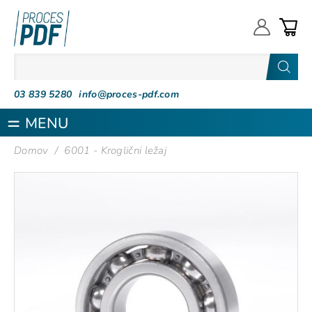
Proces PDF
03 839 5280
info@proces-pdf.com
MENU
Domov
/
6001 - Kroglični ležaj