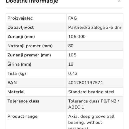
Dodatne informacije
Proizvajalec
FAG
Dobavljivost
Partnerska zaloga 3-5 dni
Zunanji (mm)
105.000
Notranji premer (mm)
80
Zunanji premer (mm)
105
Širina (mm)
19
Teža (kg)
0,43
EAN
4012801197571
Material
Standard bearing steel
Tolerance class
Tolerance class P0/PN2 /
ABEC 1
Product range
Axial deep groove ball
bearing, without
washer(s)