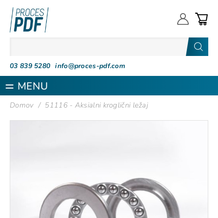
Proces PDF
03 839 5280
info@proces-pdf.com
MENU
Domov
/
51116 - Aksialni kroglični ležaj