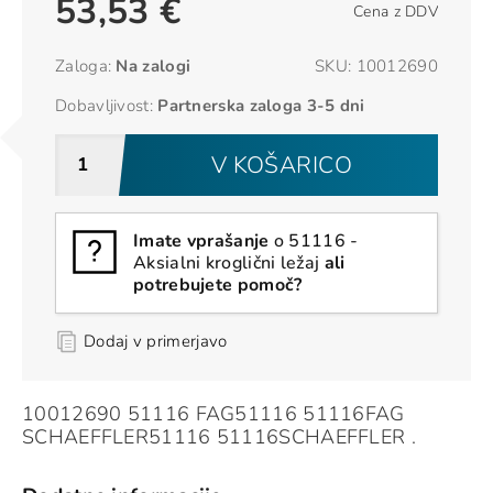
53,53 €
Cena z DDV
Zaloga:
Na zalogi
SKU:
10012690
Dobavljivost:
Partnerska zaloga 3-5 dni
V KOŠARICO
Imate vprašanje
o 51116 -
Aksialni kroglični ležaj
ali
potrebujete pomoč?
Dodaj v primerjavo
10012690 51116 FAG51116 51116FAG
SCHAEFFLER51116 51116SCHAEFFLER .