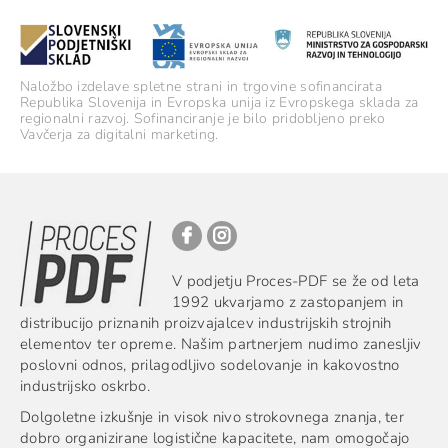
Naložbo izdelave spletne strani in trgovine sofinancirata
Republika Slovenija in Evropska unija iz Evropskega sklada za
regionalni razvoj. Sofinanciranje je bilo pridobljeno preko
Vavčerja za digitalni marketing.
V podjetju Proces-PDF se že od leta
1992 ukvarjamo z zastopanjem in
distribucijo priznanih proizvajalcev industrijskih strojnih
elementov ter opreme. Našim partnerjem nudimo zanesljiv
poslovni odnos, prilagodljivo sodelovanje in kakovostno
industrijsko oskrbo.
Dolgoletne izkušnje in visok nivo strokovnega znanja, ter
dobro organizirane logistične kapacitete, nam omogočajo