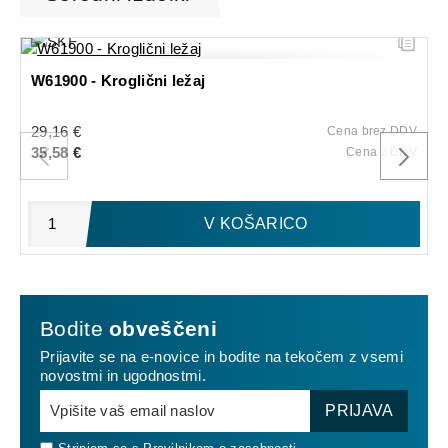
W61900 - Kroglični ležaj
29,16 €
Cena brez DDV
35,58 €
Cena z DDV
V KOŠARICO
Bodite
obveščeni
Prijavite se na e-novice in bodite na tekočem z vsemi
novostmi in ugodnostmi.
PRIJAVA