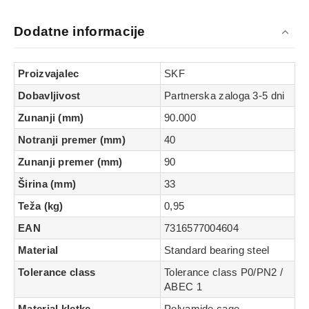
Dodatne informacije
Proizvajalec
SKF
Dobavljivost
Partnerska zaloga 3-5 dni
Zunanji (mm)
90.000
Notranji premer (mm)
40
Zunanji premer (mm)
90
Širina (mm)
33
Teža (kg)
0,95
EAN
7316577004604
Material
Standard bearing steel
Tolerance class
Tolerance class P0/PN2 /
ABEC 1
Material kletke
Polyamide cage