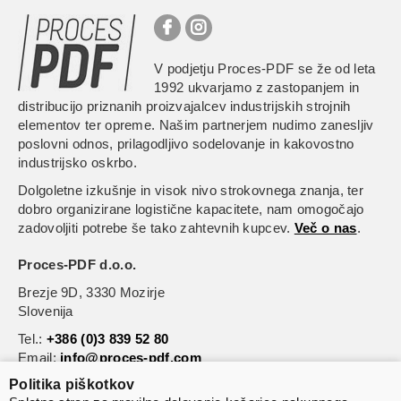
V podjetju Proces-PDF se že od leta
1992 ukvarjamo z zastopanjem in
distribucijo priznanih proizvajalcev industrijskih strojnih
elementov ter opreme. Našim partnerjem nudimo zanesljiv
poslovni odnos, prilagodljivo sodelovanje in kakovostno
industrijsko oskrbo.
Dolgoletne izkušnje in visok nivo strokovnega znanja, ter
dobro organizirane logistične kapacitete, nam omogočajo
zadovoljiti potrebe še tako zahtevnih kupcev.
Več o nas
.
Proces
-PDF d.o.o.
Brezje 9D, 3330 Mozirje
Slovenija
Tel.:
+386 (0)3 839 52 80
Email:
info@proces-pdf.com
Politika piškotkov
Informacije