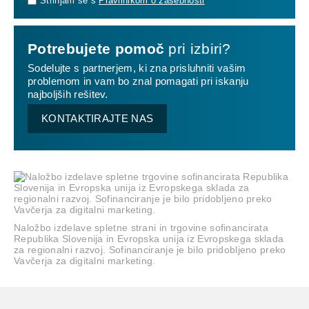
Strinjam se s
Pravilnikom o zasebnosti
Potrebujete pomoč
pri izbiri?
Sodelujte s partnerjem, ki zna prisluhniti vašim
problemom in vam bo znal pomagati pri iskanju
najboljših rešitev.
KONTAKTIRAJTE NAS
Naložbo izdelave spletne strani in trgovine sofinancirata
Republika Slovenija in Evropska unija iz Evropskega sklada
za regionalni razvoj. Sofinanciranje je bilo pridobljeno preko
Vavčerja za digitalni marketing.