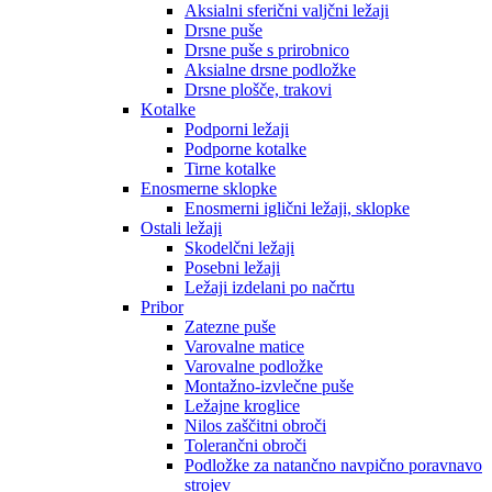
Aksialni sferični valjčni ležaji
Drsne puše
Drsne puše s prirobnico
Aksialne drsne podložke
Drsne plošče, trakovi
Kotalke
Podporni ležaji
Podporne kotalke
Tirne kotalke
Enosmerne sklopke
Enosmerni iglični ležaji, sklopke
Ostali ležaji
Skodelčni ležaji
Posebni ležaji
Ležaji izdelani po načrtu
Pribor
Zatezne puše
Varovalne matice
Varovalne podložke
Montažno-izvlečne puše
Ležajne kroglice
Nilos zaščitni obroči
Tolerančni obroči
Podložke za natančno navpično poravnavo
strojev