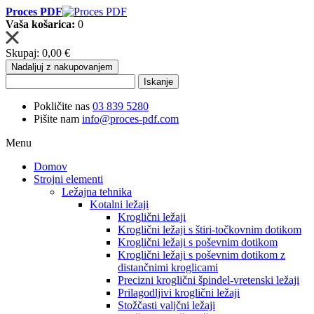
Proces PDF
Vaša košarica:
0
Skupaj:
0,00 €
Nadaljuj z nakupovanjem
Iskanje
Pokličite nas
03 839 5280
Pišite nam
info@proces-pdf.com
Menu
Domov
Strojni elementi
Ležajna tehnika
Kotalni ležaji
Kroglični ležaji
Kroglični ležaji s štiri-točkovnim dotikom
Kroglični ležaji s poševnim dotikom
Kroglični ležaji s poševnim dotikom z
distančnimi kroglicami
Precizni kroglični špindel-vretenski ležaji
Prilagodljivi kroglični ležaji
Stožčasti valjčni ležaji