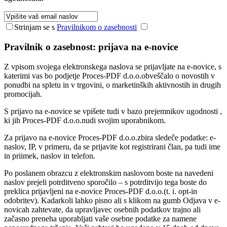
Strinjam se s
Pravilnikom o zasebnosti
Pravilnik o zasebnost: prijava na e-novice
Z vpisom svojega elektronskega naslova se prijavljate na e-novice, s
katerimi vas bo podjetje Proces-PDF d.o.o.obveščalo o novostih v
ponudbi na spletu in v trgovini, o marketinških aktivnostih in drugih
promocijah.
S prijavo na e-novice se vpišete tudi v bazo prejemnikov ugodnosti ,
ki jih Proces-PDF d.o.o.nudi svojim uporabnikom.
Za prijavo na e-novice Proces-PDF d.o.o.zbira sledeče podatke: e-
naslov, IP, v primeru, da se prijavite kot registrirani član, pa tudi ime
in priimek, naslov in telefon.
Po poslanem obrazcu z elektronskim naslovom boste na navedeni
naslov prejeli potrditveno sporočilo – s potrditvijo tega boste do
preklica prijavljeni na e-novice Proces-PDF d.o.o.(t. i. opt-in
odobritev). Kadarkoli lahko pisno ali s klikom na gumb Odjava v e-
novicah zahtevate, da upravljavec osebnih podatkov trajno ali
začasno preneha uporabljati vaše osebne podatke za namene