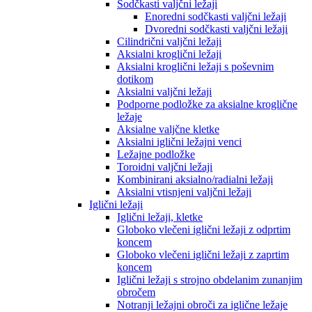
Sodčkasti valjčni ležaji
Enoredni sodčkasti valjčni ležaji
Dvoredni sodčkasti valjčni ležaji
Cilindrični valjčni ležaji
Aksialni kroglični ležaji
Aksialni kroglični ležaji s poševnim
dotikom
Aksialni valjčni ležaji
Podporne podložke za aksialne kroglične
ležaje
Aksialne valjčne kletke
Aksialni iglični ležajni venci
Ležajne podložke
Toroidni valjčni ležaji
Kombinirani aksialno/radialni ležaji
Aksialni vtisnjeni valjčni ležaji
Iglični ležaji
Iglični ležaji, kletke
Globoko vlečeni iglični ležaji z odprtim
koncem
Globoko vlečeni iglični ležaji z zaprtim
koncem
Iglični ležaji s strojno obdelanim zunanjim
obročem
Notranji ležajni obroči za iglične ležaje