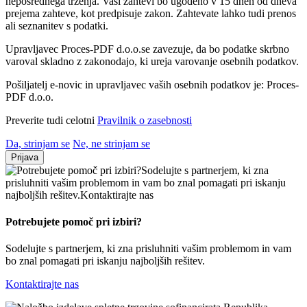
neposrednega trženja. Vaši zahtevi bo ugodeno v 15 dneh od dneva
prejema zahteve, kot predpisuje zakon. Zahtevate lahko tudi prenos
ali seznanitev s podatki.
Upravljavec Proces-PDF d.o.o.se zavezuje, da bo podatke skrbno
varoval skladno z zakonodajo, ki ureja varovanje osebnih podatkov.
Pošiljatelj e-novic in upravljavec vaših osebnih podatkov je: Proces-
PDF d.o.o.
Preverite tudi celotni
Pravilnik o zasebnosti
Da, strinjam se
Ne, ne strinjam se
Prijava
Potrebujete pomoč
pri izbiri?
Sodelujte s partnerjem, ki zna prisluhniti vašim problemom in vam
bo znal pomagati pri iskanju najboljših rešitev.
Kontaktirajte nas