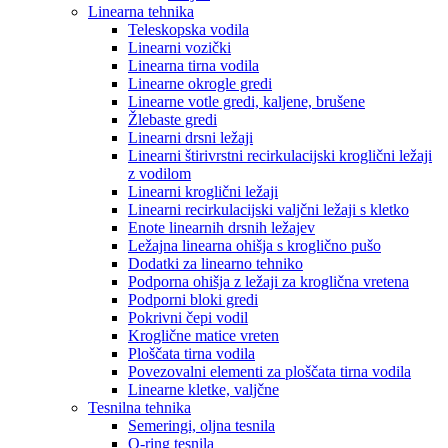
Linearna tehnika
Teleskopska vodila
Linearni vozički
Linearna tirna vodila
Linearne okrogle gredi
Linearne votle gredi, kaljene, brušene
Žlebaste gredi
Linearni drsni ležaji
Linearni štirivrstni recirkulacijski kroglični ležaji
z vodilom
Linearni kroglični ležaji
Linearni recirkulacijski valjčni ležaji s kletko
Enote linearnih drsnih ležajev
Ležajna linearna ohišja s kroglično pušo
Dodatki za linearno tehniko
Podporna ohišja z ležaji za kroglična vretena
Podporni bloki gredi
Pokrivni čepi vodil
Kroglične matice vreten
Ploščata tirna vodila
Povezovalni elementi za ploščata tirna vodila
Linearne kletke, valjčne
Tesnilna tehnika
Semeringi, oljna tesnila
O-ring tesnila