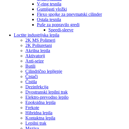
V-ring tesnila
Gumijasti vložki
Flexo spojke za pnevmatski cilinder
Ostala tesnila
Puše za popravilo gredi
Speedi-sleeve
Loctite industrijska lepila
2K MS Polimeri
2K Poliuretani
Akrilna lepila
Aktivatorji
Anti-seize
Butili
Cilindrično lepljenje
Čistači
Čistila
Dezinfekcija
Dvostranski lepilni trak
Elektro-prevodno lepilo
Epoksidna lepila
Frekote
Hibridna lepila
Kontaktna lepila
Lepilni trak
Maziva