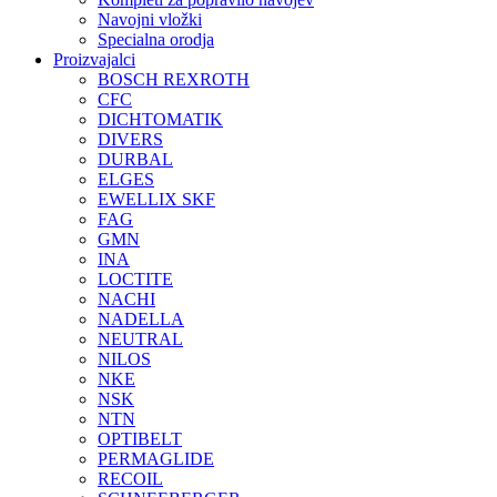
Navojni vložki
Specialna orodja
Proizvajalci
BOSCH REXROTH
CFC
DICHTOMATIK
DIVERS
DURBAL
ELGES
EWELLIX SKF
FAG
GMN
INA
LOCTITE
NACHI
NADELLA
NEUTRAL
NILOS
NKE
NSK
NTN
OPTIBELT
PERMAGLIDE
RECOIL