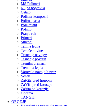
MS Polimeri
Nujna popravila
Ostalo
Polimer kompoziti
Polirna pasta
Poliuretani
Polnilo
Pranje rok
Primeri
Silikoni
Talilna lepila
Tekoče kovine
Tesnenje navojev
Tesnenje površin
Tesnilni premazi
Trenutna lepila
Varovalo navojnih zvez
Vosek
Zaščita pred hrupom
Zaščita pred korozijo
Zaštita od korozije
Oprema
TANGIT
ORODJE
Kompleti za popravilo navojev