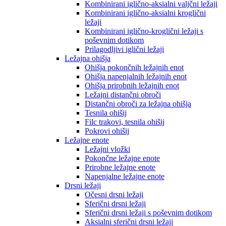
Kombinirani iglično-aksialni valjčni ležaji
Kombinirani iglično-aksialni kroglični
ležaji
Kombinirani iglično-kroglični ležaji s
poševnim dotikom
Prilagodljivi iglični ležaji
Ležajna ohišja
Ohišja pokončnih ležajnih enot
Ohišja napenjalnih ležajnih enot
Ohišja prirobnih ležajnih enot
Ležajni distančni obroči
Distančni obroči za ležajna ohišja
Tesnila ohišij
Filc trakovi, tesnila ohišij
Pokrovi ohišij
Ležajne enote
Ležajni vložki
Pokončne ležajne enote
Prirobne ležajne enote
Napenjalne ležajne enote
Drsni ležaji
Očesni drsni ležaji
Sferični drsni ležaji
Sferični drsni ležaji s poševnim dotikom
Aksialni sferični drsni ležaji