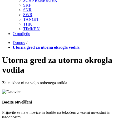
SCHNEEBERGER
SKF
SNR
SWR
TANGIT
THK
TIMKEN
O podjetju
Domov
/
Utorna gred za utorna okrogla vodila
Utorna gred za utorna okrogla
vodila
Za ta izbor ni na voljo nobenega artikla.
Bodite
obveščeni
Prijavite se na e-novice in bodite na tekočem z vsemi novostmi in
ugodnostmi.