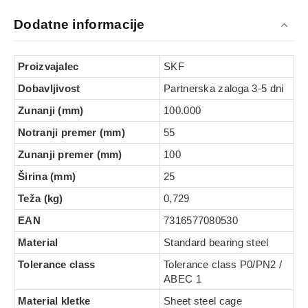
Dodatne informacije
Proizvajalec
SKF
Dobavljivost
Partnerska zaloga 3-5 dni
Zunanji (mm)
100.000
Notranji premer (mm)
55
Zunanji premer (mm)
100
Širina (mm)
25
Teža (kg)
0,729
EAN
7316577080530
Material
Standard bearing steel
Tolerance class
Tolerance class P0/PN2 /
ABEC 1
Material kletke
Sheet steel cage