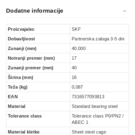
Dodatne informacije
Proizvajalec
SKF
Dobavljivost
Partnerska zaloga 3-5 dni
Zunanji (mm)
40.000
Notranji premer (mm)
17
Zunanji premer (mm)
40
Širina (mm)
16
Teža (kg)
0,087
EAN
7316577093813
Material
Standard bearing steel
Tolerance class
Tolerance class P0/PN2 /
ABEC 1
Material kletke
Sheet steel cage