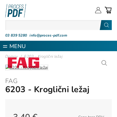
Proces PDF
03 839 5280
info@proces-pdf.com
MENU
Domov
/
6203 - Kroglični ležaj
FAG
6203 - Kroglični ležaj