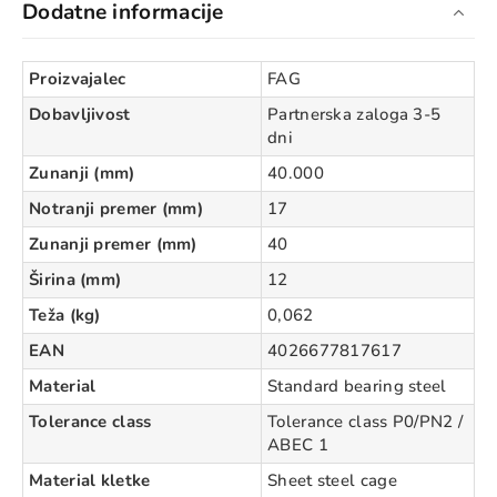
Dodatne informacije
Proizvajalec
FAG
Dobavljivost
Partnerska zaloga 3-5
dni
Zunanji (mm)
40.000
Notranji premer (mm)
17
Zunanji premer (mm)
40
Širina (mm)
12
Teža (kg)
0,062
EAN
4026677817617
Material
Standard bearing steel
Tolerance class
Tolerance class P0/PN2 /
ABEC 1
Material kletke
Sheet steel cage