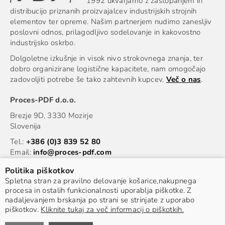
1992 ukvarjamo z zastopanjem in
distribucijo priznanih proizvajalcev industrijskih strojnih
elementov ter opreme. Našim partnerjem nudimo zanesljiv
poslovni odnos, prilagodljivo sodelovanje in kakovostno
industrijsko oskrbo.
Dolgoletne izkušnje in visok nivo strokovnega znanja, ter
dobro organizirane logistične kapacitete, nam omogočajo
zadovoljiti potrebe še tako zahtevnih kupcev.
Več o nas
.
Proces
-PDF d.o.o.
Brezje 9D, 3330 Mozirje
Slovenija
Tel.:
+386 (0)3 839 52 80
Email:
info@proces-pdf.com
Informacije
Politika piškotkov
Spletna stran za pravilno delovanje košarice,nakupnega
procesa in ostalih funkcionalnosti uporablja piškotke. Z
nadaljevanjem brskanja po strani se strinjate z uporabo
piškotkov.
Kliknite tukaj za več informacij o piškotkih.
© 2022 Proces PDF. Vse pravice pridržane.
Avtorji