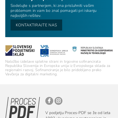
Sodelujte s partnerjem, ki zna prisluhniti vašim
problemom in vam bo znal pomagati pri iskanju
najboljših rešitev.
KONTAKTIRAJTE NAS
Naložbo izdelave spletne strani in trgovine sofinancirata
Republika Slovenija in Evropska unija iz Evropskega sklada za
regionalni razvoj. Sofinanciranje je bilo pridobljeno preko
Vavčerja za digitalni marketing.
V podjetju Proces-PDF se že od leta