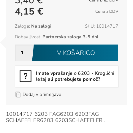
3,40 €
Cena brez DDV
4,15 €
Cena z DDV
Zaloga:
Na zalogi
SKU:
10014717
Dobavljivost:
Partnerska zaloga 3-5 dni
V KOŠARICO
Imate vprašanje
o 6203 - Kroglični
ležaj
ali potrebujete pomoč?
Dodaj v primerjavo
10014717 6203 FAG6203 6203FAG
SCHAEFFLER6203 6203SCHAEFFLER .