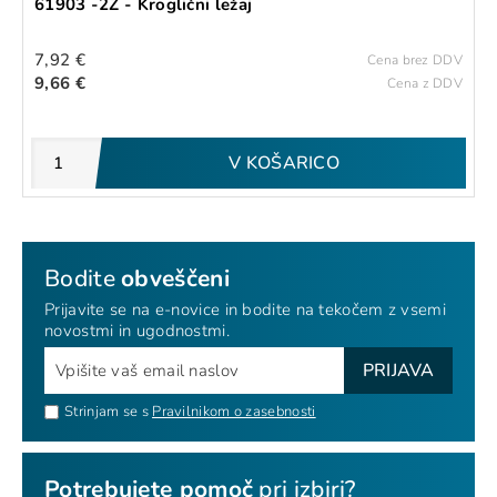
61903 -2Z - Kroglični ležaj
7,92 €
Cena brez DDV
9,66 €
Cena z DDV
V KOŠARICO
Bodite
obveščeni
Prijavite se na e-novice in bodite na tekočem z vsemi
novostmi in ugodnostmi.
PRIJAVA
Strinjam se s
Pravilnikom o zasebnosti
Potrebujete pomoč
pri izbiri?